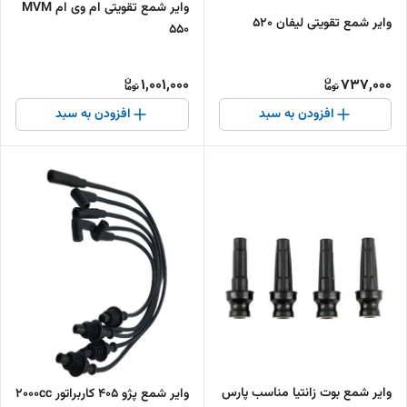
وایر شمع تقویتی ام وی ام MVM
وایر شمع تقویتی لیفان 520
550
1,001,000
737,000
افزودن به سبد
افزودن به سبد
وایر شمع بوت زانتیا مناسب پارس
وایر شمع پژو 405 کاربراتور 2000cc