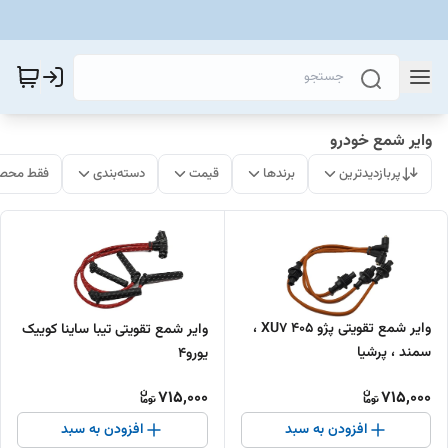
وایر شمع خودرو
پربازدیدترین
برندها
قیمت
دسته‌بندی
فقط محصو
وایر شمع تقویتی پژو 405 XU7 ،
وایر شمع تقویتی تیبا ساینا کوییک
سمند ، پرشیا
یورو4
715,000
715,000
افزودن به سبد
افزودن به سبد