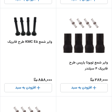
وایر شمع KMC E5 طرح فابریک
وایر شمع تویوتا یاریس طرح
فابریک 4 سیلندر
858,000
286,000
افزودن به سبد
افزودن به سبد