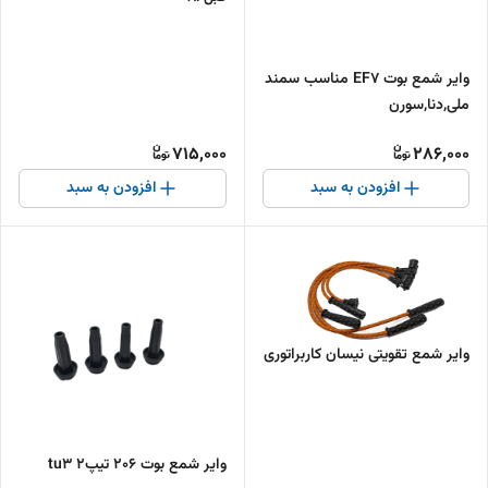
وایر شمع بوت EF7 مناسب سمند
ملی,دنا,سورن
715,000
286,000
افزودن به سبد
افزودن به سبد
وایر شمع تقویتی نیسان کاربراتوری
وایر شمع بوت 206 تیپ2 tu3