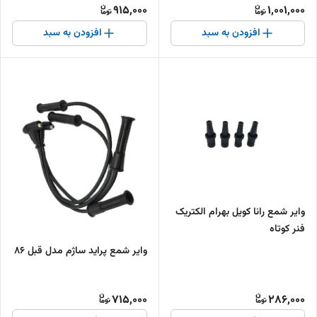
915,000
1,001,000
افزودن به سبد
افزودن به سبد
وایر شمع رانا کویل بهرام الکتریک
فنر کوتاه
وایر شمع پراید ساژم مدل قبل 86
715,000
286,000