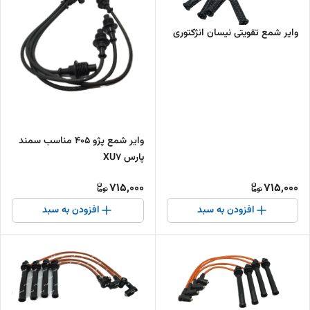
وایر شمع تقویتی نیسان انژکتوری
وایر شمع پژو 405 مناسب سمند
پارس XU7
715,000
715,000
افزودن به سبد
افزودن به سبد