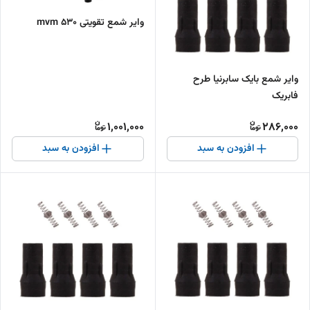
وایر شمع تقویتی 530 mvm
وایر شمع بایک سابرنیا طرح
فابریک
1,001,000
286,000
افزودن به سبد
افزودن به سبد