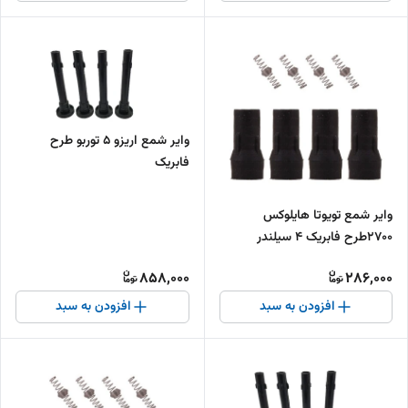
وایر شمع اریزو 5 توربو طرح
فابریک
وایر شمع تویوتا هایلوکس
2700طرح فابریک 4 سیلندر
858,000
286,000
افزودن به سبد
افزودن به سبد