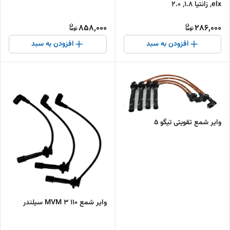
elx, زانتیا 1.8, 2.0
858,000
286,000
افزودن به سبد
افزودن به سبد
وایر شمع تقویتی تیگو 5
وایر شمع 110 MVM 3 سیلندر