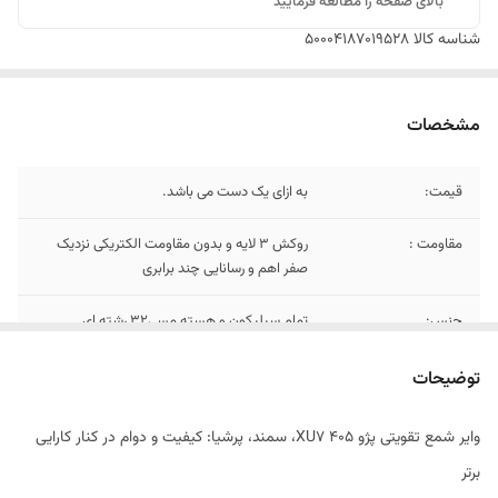
بالای صفحه را مطالعه فرمایید
شناسه کالا
50004187019528
مشخصات
قیمت:
به ازای یک دست می باشد.
مقاومت :
روکش 3 لایه و بدون مقاومت الکتریکی نزدیک
صفر اهم و رسانایی چند برابری
جنس:
تمام سیلیکون و هسته مسی32 رشته ای
مقاومت در برابر حرارت تا 200 درجه و در برابر شوک
الکتریکی تا 40000 ولت
توضیحات
مناسب برای خودرو:
ام وی ام MVM 550
وایر شمع تقویتی پژو ۴۰۵ XU7، سمند، پرشیا: کیفیت و دوام در کنار کارایی
برتر
گارانتی:
100.000 کیلومتر