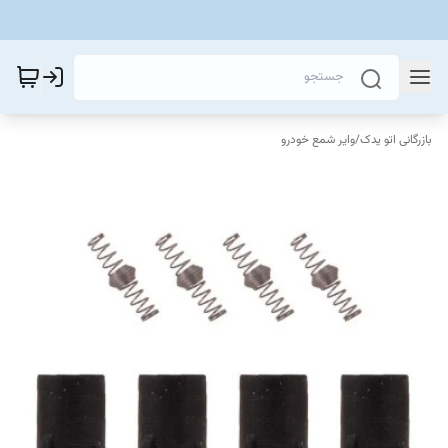
بازرگانی اتو یدک
/
وایر شمع خودرو