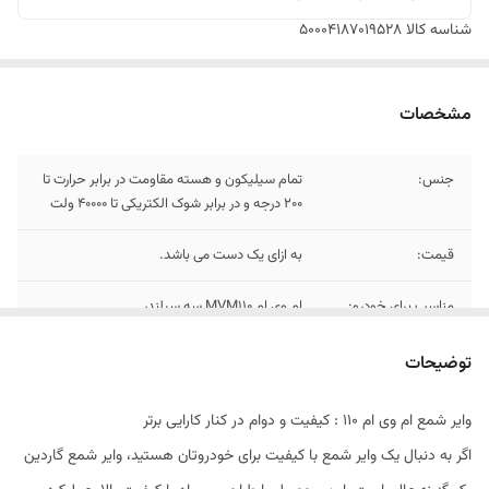
شناسه کالا
50004187019528
مشخصات
جنس:
تمام سیلیکون و هسته مقاومت در برابر حرارت تا
200 درجه و در برابر شوک الکتریکی تا 40000 ولت
قیمت:
به ازای یک دست می باشد.
مناسب برای خودرو:
ام وی ام MVM110 سه سیلندر
گارانتی:
100.000 کیلومتر
توضیحات
وایر شمع ام وی ام 110 : کیفیت و دوام در کنار کارایی برتر
اگر به دنبال یک وایر شمع با کیفیت برای خودروتان هستید، وایر شمع گاردین