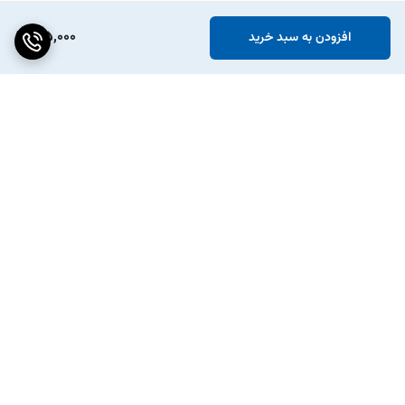
915,000
افزودن به سبد خرید
برگشت به بالا
پکیج ویژه افزایش شتاب
انواع تسمه دینام و تایم خودرو