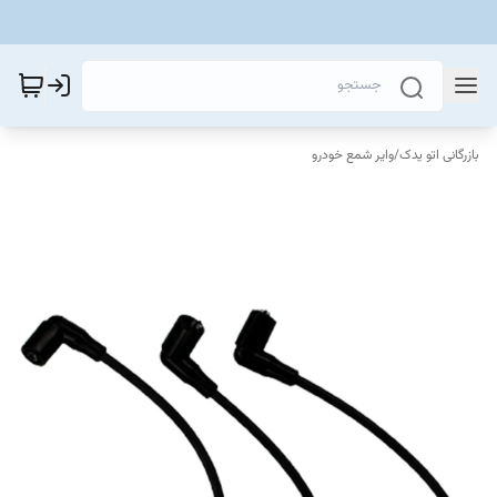
بازرگانی اتو یدک
/
وایر شمع خودرو