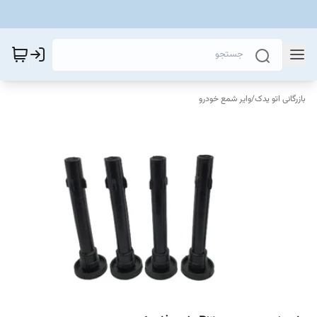
بازرگانی اتو یدک
/
وایر شمع خودرو