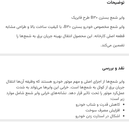
توضیحات
وایر شمع بسترن B30 طرح فابریک
وایر شمع مخصوص خودرو بسترن B30، با کیفیت ساخت بالا و طراحی مشابه
قطعه اصلی کارخانه. این محصول انتقال بهینه جریان برق به شمع‌ها را
تضمین می‌کند.
ویژگی‌های محصول
مناسب برای بسترن B30
نقد و بررسی
طرح فابریک و نصب بدون مشکل
وایر شمع‌ها از اجزای اصلی و مهم موتور خودرو هستند که وظیفه آن‌ها انتقال
مقاومت صفر اهم برای انتقال بهتر جریان
جریان برق از کوئل به شمع‌ها است. خرابی این وایرها می‌تواند به شدت
مقاومت بالا در برابر حرارت و رطوبت
عمل‌کرد موتور را تحت تاثیر قرار دهد. نشانه‌های خرابی وایر شمع شامل موارد
زیر است:
نکات مهم
کاهش قدرت و شتاب خودرو
تعویض دوره‌ای وایر شمع از بروز مشکلاتی مانند لرزش موتور و کاهش قدرت
افزایش مصرف سوخت
اشکال در استارت زدن خودرو
جلوگیری می‌کند.
صدای ناهنجار از موتور
لرزش غیرعادی موتور در حالت درجا