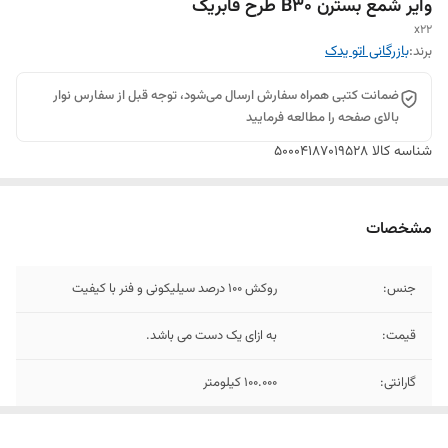
وایر شمع بسترن B30 طرح فابریک
x22
برند:
بازرگانی اتو یدک
ضمانت کتبی همراه سفارش ارسال می‌شود، توجه قبل از سفارس نوار
بالای صفحه را مطالعه فرمایید
شناسه کالا
50004187019528
مشخصات
جنس:
روکش 100 درصد سیلیکونی و فنر با کیفیت
قیمت:
به ازای یک دست می باشد.
گارانتی:
100.000 کیلومتر