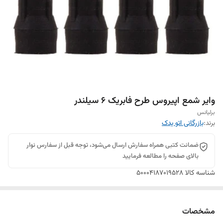
وایر شمع اپیروس طرح فابریک 6 سیلندر
برلیانس
برند:
بازرگانی اتو یدک
ضمانت کتبی همراه سفارش ارسال می‌شود، توجه قبل از سفارس نوار
بالای صفحه را مطالعه فرمایید
شناسه کالا
50004187019528
مشخصات