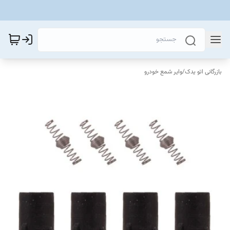
بازرگانی اتو یدک
/
وایر شمع خودرو