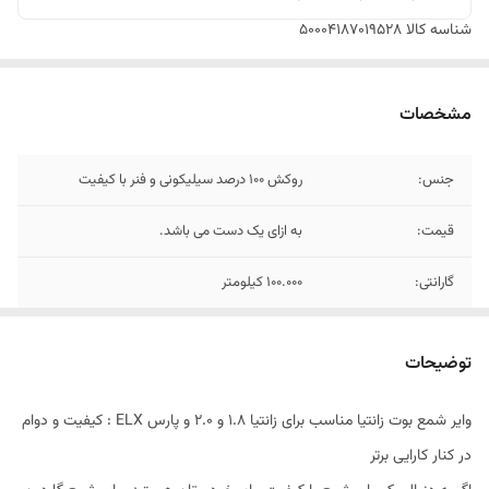
شناسه کالا
50004187019528
مشخصات
جنس:
روکش 100 درصد سیلیکونی و فنر با کیفیت
قیمت:
به ازای یک دست می باشد.
گارانتی:
100.000 کیلومتر
مناسب برای خودرو:
زانتیا
توضیحات
وایر شمع بوت زانتیا مناسب برای زانتیا 1.8 و 2.0 و پارس ELX : کیفیت و دوام
در کنار کارایی برتر