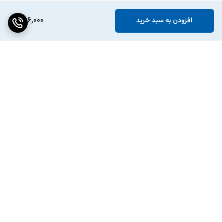
286,000
افزودن به سبد خرید
برگشت به بالا
پکیج ویژه افزایش شتاب
انواع تسمه دینام و تایم خودرو