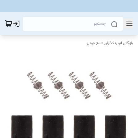
بازرگانی اتو یدک
/
وایر شمع خودرو