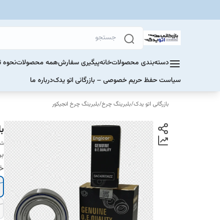
دسته‌بندی محصولات
خانه
پیگیری سفارش
همه محصولات
نحوه ث
سیاست حفظ حریم خصوصی – بازرگانی اتو یدک
درباره ما
بازرگانی اتو یدک
/
بلبرینگ چرخ
/
بلبرینگ چرخ انجیکور
ب
شما
بر
خو