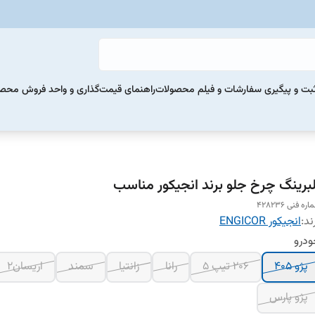
بت و پیگیری سفارشات و فیلم محصولات
راهنمای قیمت‌گذاری و واحد فروش محص
لبرینگ چرخ جلو برند انجیکور مناسب
ره فنی 428236
ند:
انجیکور ENGICOR
درو
پژو 405
206 تیپ 5
رانا
زانتیا
سمند
اریسان2
پژو پارس