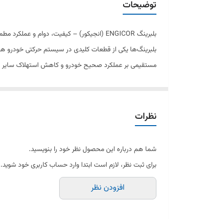
توضیحات
بلبرینگ ENGICOR (انجیکور) – کیفیت، دوام و عملکرد مطمئن
بلبرینگ‌ها یکی از قطعات کلیدی در سیستم حرکتی خودرو هست
مستقیمی بر عملکرد صحیح خودرو و کاهش استهلاک سایر ق
بلبرینگ‌های ENGICOR (انجیکور)
با بهره‌گیری از استاندار
این محصولات توسط
بازرگانی اتو یدک
با ضمانت اصالت کالا
ویژگی‌های مهم بلبرینگ انجیکور
نظرات
دوام و مقاومت بالا
ساخته شده از فولاد آلیاژی باکیفیت که مقاومت بالایی در ب
شما هم درباره این محصول نظر خود را بنویسید.
عملکرد نرم و کم‌صدا
برای ثبت نظر، لازم است ابتدا وارد حساب کاربری خود شوید.
طراحی دقیق و مهندسی شده باعث کاهش اصطکاک و ایجاد ح
افزودن نظر
آب‌بندی مناسب و محافظت در برابر آلودگی
وجود درپوش‌ها و واشرهای مقاوم از ورود گرد و غبار، رطوبت