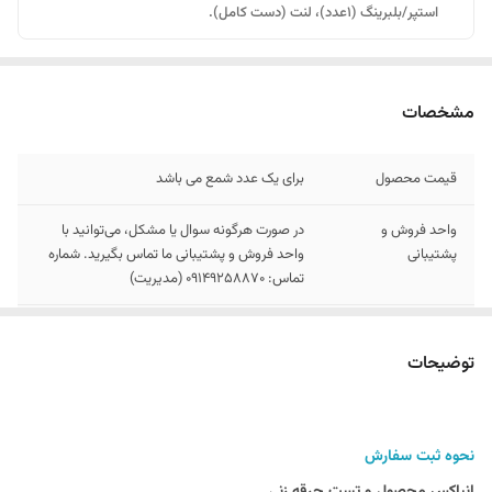
استپر/بلبرینگ (۱عدد)، لنت (دست کامل).
مشخصات
قیمت محصول
برای یک عدد شمع می باشد
واحد فروش و
در صورت هرگونه سوال یا مشکل، می‌توانید با
پشتیبانی
واحد فروش و پشتیبانی ما تماس بگیرید. شماره
تماس: 09149258870 (مدیریت)
مشخصات محصول
موجود در انبار_ قیمت به ازایه یک عدد_ برای
خودرو های تورو مناسب نیست_ جنس الکترود
توضیحات
مرکزی پلاتینیوم_ کارکرد 80هزار کیلومتر
توجه
در بخش توضیحات , نحوه سفارش و انباکس
محصول ارائه شده است
نحوه ثبت سفارش
انباکس محصول و تست جرقه زنی