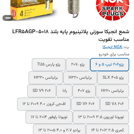
شمع انجیکا سوزنی پلاتینیوم پایه بلند 5018-LFR5AGP
مناسب تقویت
برند:
NGK انجیکا
مناسب برای خودرو
پژو206 تیپ 5 و 6
پژو ،207
پژو پارس TU5
پژو 405 SLX
برلیانس H320
برلیانس H330
برلیانس H220
پژو 407
رانا
206 SD V9
206 SD V8
206 SD V6
اف‌جی کروزر 4.0 2009 تا 12
تویوتا اوریون 3.5 2009 تا 13
تویوتا راوفور 2014 تا 17
کمری 2.5 2012 تا 14
پرادو 2.7 و 4.0 2005 تا 13