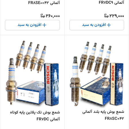
آلمانی FR7DC9
آلمانی FR8SE0+42
260,000
229,000
افزودن به سبد
افزودن به سبد
شمع بوش پایه بلند آلمانی
شمع بوش تک پلاتین پایه کوتاه
FR8SC+42
آلمانی FR7DC