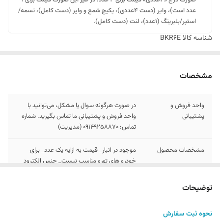
عدد است)، وایر (دست ۴عددی)، پکیج شمع و وایر (دست کامل)، تسمه/
استپر/بلبرینگ (۱عدد)، لنت (دست کامل).
شناسه کالا
BKR6E
مشخصات
واحد فروش و
در صورت هرگونه سوال یا مشکل، می‌توانید با
پشتیبانی
واحد فروش و پشتیبانی ما تماس بگیرید. شماره
تماس: 09149258870 (مدیریت)
مشخصات محصول
موجود در انبار_ قیمت به ازایه یک عدد_ برای
خودرو های تورو مناسب نیست_ جنس الکترود
مرکزی نیکلی_ کارکرد 30هزار کیلومتر
توضیحات
توجه
در بخش توضیحات , نحوه سفارش و انباکس
محصول ارائه شده است
نحوه ثبت سفارش