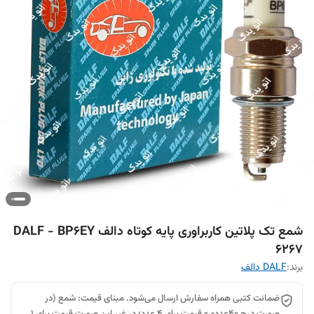
شمع تک پلاتین کاربراوری پایه کوتاه دالف DALF - BP6EY
6267
برند:
DALF دالف
ضمانت کتبی همراه سفارش ارسال می‌شود. مبنای قیمت: شمع (در
صورت درج «۴عددی» قیمت برای ۴ عدد؛ در غیر این صورت قیمت برای ۱