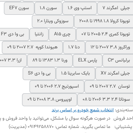
جیلی امگرند 7
استپ وی 1.6
سورن 1.8
سورن EF7
تویوتا کرولا 1.8 1998 تا 2008
سوزوکی ویتارا 2.0
تویوتا کمری 2.4 2005 تا 07
چری A15
زانتیا
بی وا دی F3
وراکروز 3.8 2007 تا 12
دنا 1.7
هیوندا کوپه 2.7 2007 تا 09
برلیانس C3
پارس ELX
ورنا 1.3 1383 تا 89
ازرا 3.3 2007 تا 10
جیلی امگرند X7
بایک سابرینا 1.5
بی وا دی S6
توسان 2.7 2007 تا 09
اسپورتیج 2.7 2006 تا 09
سوناتا 2.4 3.3 2006 تا 08
اوپیروس 3.8 2008 تا 09
ته‌بندی
:
انتخاب شمع خودرو بر اساس برند
احد فروش
در صورت هرگونه سوال یا مشکل، می‌توانید با واحد فروش و پ
پشتیبانی
:
ما تماس بگیرید. شماره تماس: 09149258870 (مدیریت)