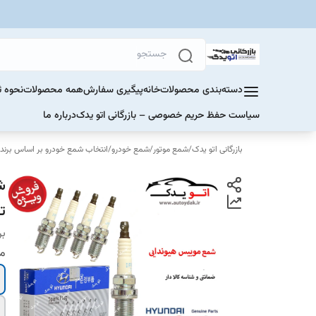
دسته‌بندی محصولات
خانه
پیگیری سفارش
همه محصولات
نحوه ث
سیاست حفظ حریم خصوصی – بازرگانی اتو یدک
درباره ما
بازرگانی اتو یدک
/
شمع موتور
/
شمع خودرو
/
انتخاب شمع خودرو بر اساس برند
ت
بر
من