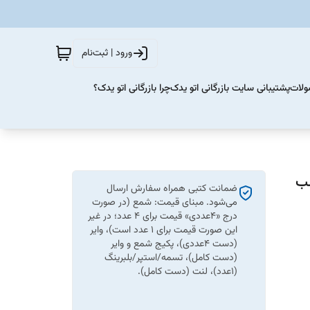
ورود | ثبت‌نام
ولات
پشتیبانی سایت بازرگانی اتو یدک
چرا بازرگانی اتو یدک؟
 2741023700 مناسب
ضمانت کتبی همراه سفارش ارسال
می‌شود. مبنای قیمت: شمع (در صورت
درج «۴عددی» قیمت برای ۴ عدد؛ در غیر
این صورت قیمت برای ۱ عدد است)، وایر
(دست ۴عددی)، پکیج شمع و وایر
(دست کامل)، تسمه/استپر/بلبرینگ
(۱عدد)، لنت (دست کامل).