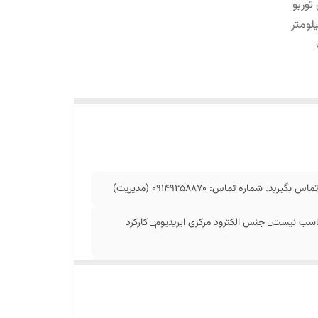
توربو
ماره تماس: 09149258870 (مدیریت)
ناسب نیست_ جنس الکترود مرکزی ایریدیوم_ کارکرد