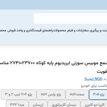
بت و پیگیری سفارشات و فیلم محصولات
راهنمای قیمت‌گذاری و واحد فروش محص
شمع موبیس سوزنی ایریدیوم پایه کوتاه
قویت
ند:
NGK انجیکا
اسب برای خودرو
پژو ۴۰۵
سمندxu7
پژو پارس xu7
پژو 206 تیپ 2 و 3
کاپرا دو کابین
نیسان کاربراتوری
اریسان
مزدا 323