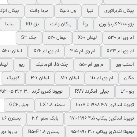
پیکان کاربراتوری
تیبا
ون دلیکا
مزدا وانت
پیکان انژکت
پژو 2000 کاربراتوری
روآ
پیکان وانت
پژو RD
ساینا
ام وی ام 530
لیفان X60
لیفان 520
جک S3
ام وی ام X33
ام وی ام 315
ام وی ام X22
لیفان 520i
استپ وی
ام وی ام 550
جک J5 اتوماتیک
ریو
لیفان 0
مگان
ام وی ام 110
لیفان 820
لیفان 620
کوییک
رنو L90
جیلی امگرند RV7
تویوتا کمری گرند 3.0 3.3 2005تا07
تویوتا لندکروز 4.7 1998 تا 2007
سمند LX 1.8
جیلی GC6
تویوتا لندکروز پیکاپ 4.5 1996~97
بایک سنوا 2.4
بسترن B30 1.6
یویوتا لندکروز پیکاپ 3.0 1990-95
بسترن B50F 1.8
بی وا دی S7