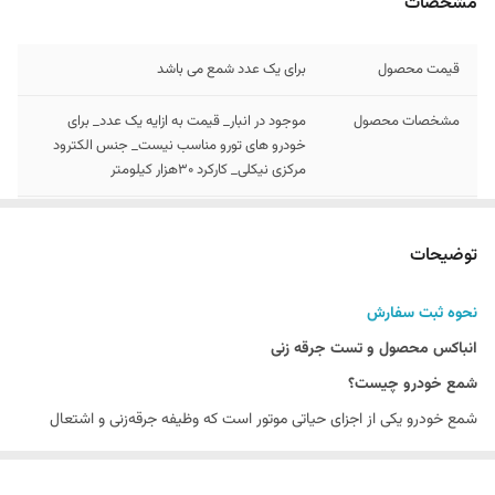
مشخصات
قیمت محصول
برای یک عدد شمع می باشد
مشخصات محصول
موجود در انبار_ قیمت به ازایه یک عدد_ برای
خودرو های تورو مناسب نیست_ جنس الکترود
مرکزی نیکلی_ کارکرد 30هزار کیلومتر
توجه
در بخش توضیحات , نحوه سفارش و انباکس
محصول ارائه شده است
توضیحات
واحد فروش و
در صورت هرگونه سوال یا مشکل، می‌توانید با
نحوه ثبت سفارش
پشتیبانی
واحد فروش و پشتیبانی ما تماس بگیرید. شماره
تماس: 09149258870 (مدیریت)
انباکس محصول و تست جرقه زنی
شمع خودرو چیست؟
شمع خودرو یکی از اجزای حیاتی موتور است که وظیفه جرقه‌زنی و اشتعال
مخلوط هوا و سوخت در سیلندر را بر عهده دارد. این قطعه کوچک ولی مهم،
تاثیر زیادی بر عملکرد و کارایی موتور دارد.