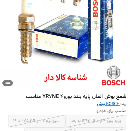
شمع بوش المان پایه بلند یورو4 YR7NE مناسب
برند:
BOSCH بوش
مناسب برای خودرو
پراید یورو 4 از سال 1393 به بعد
اسپورتیج 2.0 و 2.4 2015 تا 16