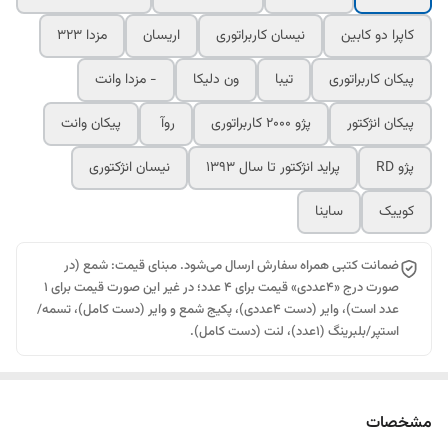
کاپرا دو کابین
نیسان کاربراتوری
اریسان
مزدا 323
پیکان کاربراتوری
تیبا
ون دلیکا
- مزدا وانت
پیکان انژکتور
پژو 2000 کاربراتوری
روآ
پیکان وانت
پژو RD
پراید انژکتور تا سال 1393
نیسان انژکتوری
کوییک
ساینا
ضمانت کتبی همراه سفارش ارسال می‌شود. مبنای قیمت: شمع (در
صورت درج «۴عددی» قیمت برای ۴ عدد؛ در غیر این صورت قیمت برای ۱
عدد است)، وایر (دست ۴عددی)، پکیج شمع و وایر (دست کامل)، تسمه/
استپر/بلبرینگ (۱عدد)، لنت (دست کامل).
مشخصات