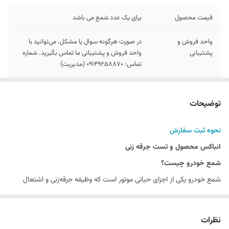
قیمت محصول
برای یک عدد شمع می باشد
واحد فروش و
در صورت هرگونه سوال یا مشکل، می‌توانید با
پشتیبانی
واحد فروش و پشتیبانی ما تماس بگیرید. شماره
تماس: 09149258870 (مدیریت)
مشخصات محصول
موجود در انبار_ قیمت به ازایه یک عدد_ برای
خودرو های تورو مناسب نیست_ جنس الکترود
توضیحات
مرکزی نیکلی_ کارکرد 30هزار کیلومتر
نحوه ثبت سفارش
توجه
در بخش توضیحات , نحوه سفارش و انباکس
محصول ارایه شده
انباکس محصول و تست جرقه زنی
شمع خودرو چیست؟
شمع خودرو یکی از اجزای حیاتی موتور است که وظیفه جرقه‌زنی و اشتعال
مخلوط هوا و سوخت در سیلندر را بر عهده دارد. این قطعه کوچک ولی مهم،
تاثیر زیادی بر عملکرد و کارایی موتور دارد.
نظرات
انواع شمع خودرو: