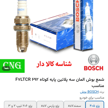
شمع بوش المان سه پلاتین پایه کوتاه F7LTCR 692
مناسب
برند:
BOSCH بوش
مناسب برای خودرو
پژو ۴۰۵
سمندxu7
پژو پارس xu7
پژو 206 تیپ 2 و 3