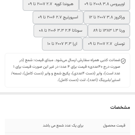
اوپیروس 3.8 2008 تا 09
هیوندا کوپه 2.7 2007 تا 09
وراکروز 3.8 2007 تا 12
اسپورتیج 2.7 2006 تا 09
ورنا 1.3 1383 تا 89
سوناتا 2.4 3.3 2006 تا 08
توسان 2.7 2007 تا 09
ازرا 3.3 2007 تا 10
ضمانت کتبی همراه سفارش ارسال می‌شود. مبنای قیمت: شمع (در
صورت درج «۴عددی» قیمت برای ۴ عدد؛ در غیر این صورت قیمت برای ۱
عدد است)، وایر (دست ۴عددی)، پکیج شمع و وایر (دست کامل)، تسمه/
استپر/بلبرینگ (۱عدد)، لنت (دست کامل).
مشخصات
قیمت محصول
برای یک عدد شمع می باشد