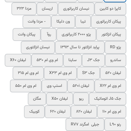
کاپرا دو کابین
نیسان کاربراتوری
اریسان
مزدا 323
پیکان کاربراتوری
تیبا
ون دلیکا
- مزدا وانت
پیکان انژکتور
پژو 2000 کاربراتوری
روآ
پیکان وانت
پژو RD
پراید انژکتور تا سال 1393
نیسان انژکتوری
ساندرو
جک J3
ساینا
ام وی ام 530
لیفان X60
لیفان 520
جک S3
ام وی ام X33
ام وی ام 315
ام وی ام X22
لیفان 520i
استپ وی
ام وی ام 550
جک J5 اتوماتیک
ریو
لیفان X50
مگان
ام وی ام 110
لیفان 820
لیفان 620
کوییک
رنو L90
جیلی امگرند RV7