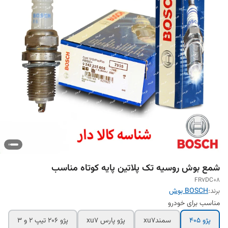
شمع بوش روسیه تک پلاتین پایه کوتاه مناسب
FR7DC+8
برند:
BOSCH بوش
مناسب برای خودرو
پژو ۴۰۵
سمندxu7
پژو پارس xu7
پژو 206 تیپ 2 و 3