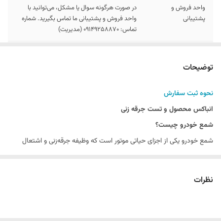
واحد فروش و
در صورت هرگونه سوال یا مشکل، می‌توانید با
پشتیبانی
واحد فروش و پشتیبانی ما تماس بگیرید. شماره
تماس: 09149258870 (مدیریت)
توجه
در بخش توضیحات , نحوه سفارش و انباکس
محصول ارائه شده است
توضیحات
مشخصات محصول
موجود در انبار_ برای خودرو های تورو مناسب
نحوه ثبت سفارش
نیست_ جنس الکترود مرکزی نیکلی_ کارکرد
30هزار کیلومتر
انباکس محصول و تست جرقه زنی
شمع خودرو چیست؟
شمع خودرو یکی از اجزای حیاتی موتور است که وظیفه جرقه‌زنی و اشتعال
مخلوط هوا و سوخت در سیلندر را بر عهده دارد. این قطعه کوچک ولی مهم،
تاثیر زیادی بر عملکرد و کارایی موتور دارد.
نظرات
انواع شمع خودرو:
شمع نیکلی:
این نوع شمع‌ها از جنس نیکل ساخته شده و عمر مفیدی دارند.
مناسب برای خودروهای معمولی و استفاده روزمره.