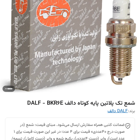
شمع تک پلاتین پایه کوتاه دالف DALF - BKR6E
برند:
DALF دالف
ضمانت کتبی همراه سفارش ارسال می‌شود. مبنای قیمت: شمع (در
صورت درج «۴عددی» قیمت برای ۴ عدد؛ در غیر این صورت قیمت برای ۱
عدد است)، وایر (دست ۴عددی)، پکیج شمع و وایر (دست کامل)، تسمه/