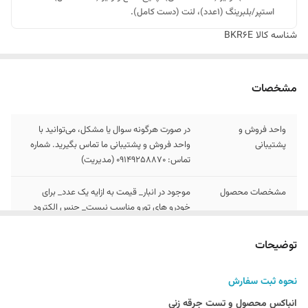
استپر/بلبرینگ (۱عدد)، لنت (دست کامل).
شناسه کالا
BKR6E
مشخصات
واحد فروش و
در صورت هرگونه سوال یا مشکل، می‌توانید با
پشتیبانی
واحد فروش و پشتیبانی ما تماس بگیرید. شماره
تماس: 09149258870 (مدیریت)
مشخصات محصول
موجود در انبار_ قیمت به ازایه یک عدد_ برای
خودرو های تورو مناسب نیست_ جنس الکترود
مرکزی نیکلی_ کارکرد 30هزار کیلومتر
توضیحات
توجه
در بخش توضیحات , نحوه سفارش و انباکس
محصول ارائه شده است
نحوه ثبت سفارش
قیمت
برای یک عدد شمع می باشد
انباکس محصول و تست جرقه زنی