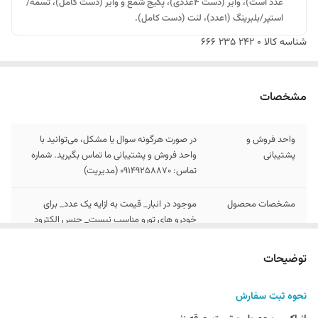
عدد است)، وایر (دست ۴عددی)، پکیج شمع و وایر (دست کامل)، تسمه/
استپر/بلبرینگ (۱عدد)، لنت (دست کامل).
شناسه کالا
0 242 235 666
مشخصات
واحد فروش و
در صورت هرگونه سوال یا مشکل، می‌توانید با
پشتیبانی
واحد فروش و پشتیبانی ما تماس بگیرید. شماره
تماس: 09149258870 (مدیریت)
مشخصات محصول
موجود در انبار_ قیمت به ازایه یک عدد_ برای
خودرو های تورو مناسب نیست_ جنس الکترود
مرکزی نیکلی_ کارکرد 30هزار کیلومتر
توضیحات
توجه
در بخش توضیحات , نحوه سفارش و انباکس
محصول ارائه شده است
نحوه ثبت سفارش