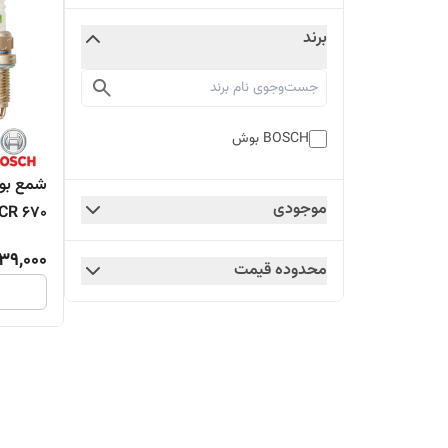
برند
BOSCH بوش
شمع بوش
موجودی
F7LTCR 670 مناسب 
39,000
محدوده قیمت