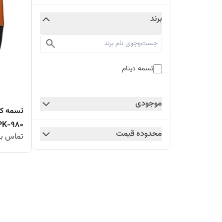
برند
تسمه دینام
موجودی
4PK-980
محدوده قیمت
تماس بگ