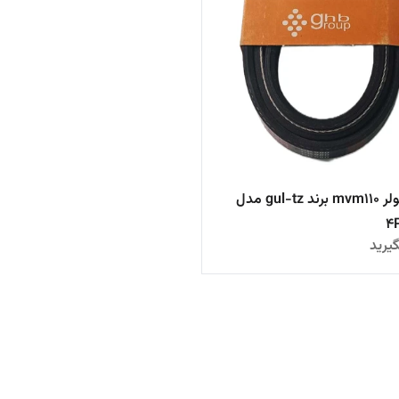
تسمه کولر mvm110 برند gul-tz مدل
یرید