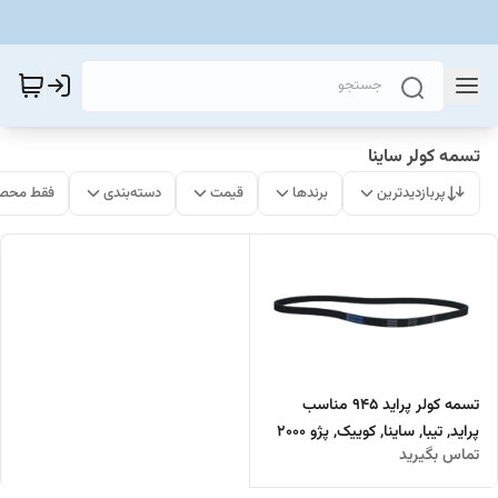
تسمه کولر ساینا
پربازدیدترین
برندها
قیمت
دسته‌بندی
فقط محصو
تسمه کولر پراید 945 مناسب
پراید, تیبا, ساینا, کوییک, پژو 2000
تماس بگیرید