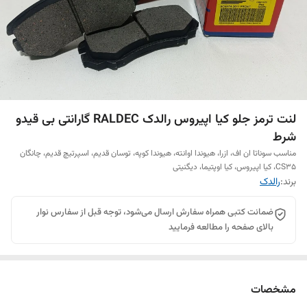
لنت ترمز جلو کیا اپیروس رالدک RALDEC گارانتی بی قیدو
شرط
مناسب سوناتا ان اف، ازرا، هیوندا اوانته، هیوندا کوپه، توسان قدیم، اسپرتیچ قدیم، چانگان
CS35، کیا اپیروس، کیا اوپتیما، دیگنیتی
برند:
رالدک
ضمانت کتبی همراه سفارش ارسال می‌شود، توجه قبل از سفارس نوار
بالای صفحه را مطالعه فرمایید
مشخصات