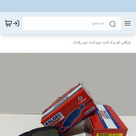
بازرگانی اتو یدک
/
لنت ترمز
/
لنت ترمز رالدک