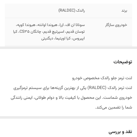
برند
رالدک (RALDEC)
خودروی سازگار
سوناتا ان اف، ازرا، هیوندا اوانته، هیوندا کوپه،
توسان قدیم، اسپرتیچ قدیم، چانگان CS35، کیا
اپیروس، کیا اوپتیما، دیگنیتی
نوع سیستم ترمز
دیسکی
توضیحات
موقعیت نصب
جلو
لنت ترمز جلو رالدک مخصوص خودرو
تولید کننده
شرکت پارسیان قطعه سپهر تولید کننده انواع لنت
لنت ترمز رالدک (RALDEC) یکی از بهترین گزینه‌ها برای سیستم ترمزگیری
خودرو های سواری و سنگین
خودروی شماست. این محصول با کیفیت بالا و دوام طولانی، ایمنی رانندگی
استاندارد
دارای استاندارد ملی ایران
شما را تضمین می‌کند.
ویژگی‌های کلیدی
ویژگی‌های محصول:
فاقد آزبست، مقاوم در برابر حرارت، بدون صدا،
ترمز گیری نرم و ایمن
ترمزگیری قدرتمند و بدون صدا
نقد و بررسی
مقاومت بالا در برابر حرارت