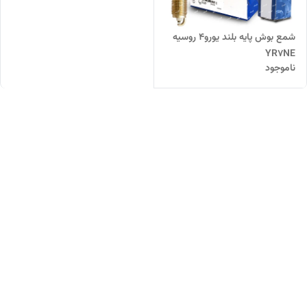
شمع بوش پایه بلند یورو4 روسیه
YR7NE
ناموجود