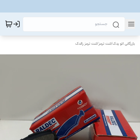
بازرگانی اتو یدک
/
لنت ترمز
/
لنت ترمز رالدک