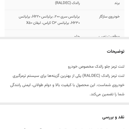
برند
رالدک (RALDEC)
خودروی سازگار
برلیانس سری 200، برلیانس H220، برلیانس
H230، برلیانس C3 کراس، لیفان X50
موقعیت نصب
جلو
نوع سیستم ترمز
دیسکی
توضیحات
تولید کننده
شرکت پارسیان قطعه سپهر تولید کننده انواع لنت
لنت ترمز جلو رالدک مخصوص خودرو
خودرو های سواری و سنگین
لنت ترمز رالدک (RALDEC) یکی از بهترین گزینه‌ها برای سیستم ترمزگیری
استاندارد
دارای استاندارد ملی ایران
خودروی شماست. این محصول با کیفیت بالا و دوام طولانی، ایمنی رانندگی
شما را تضمین می‌کند.
ویژگی‌های کلیدی
فاقد آزبست، مقاوم در برابر حرارت، بدون صدا،
ویژگی‌های محصول:
ترمز گیری نرم و ایمن
ترمزگیری قدرتمند و بدون صدا
نقد و بررسی
ارتباط با پشتیبانی
0۹۱۴۹۲۵۸۸۷۰
مقاومت بالا در برابر حرارت