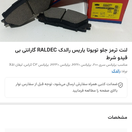
لنت ترمز جلو تویوتا یاریس رالدک RALDEC گارانتی بی
قیدو شرط
مناسب برلیانس سری 200، برلیانس H220، برلیانس H230، برلیانس C3 کراس، لیفان X51
برند:
رالدک
ضمانت کتبی همراه سفارش ارسال می‌شود، توجه قبل از سفارس نوار
بالای صفحه را مطالعه فرمایید
مشخصات