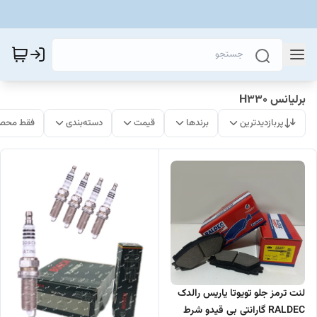
برلیانس H330
پربازدیدترین
برندها
قیمت
دسته‌بندی
فقط محصو
لنت ترمز جلو تویوتا یاریس رالدک
RALDEC گارانتی بی قیدو شرط