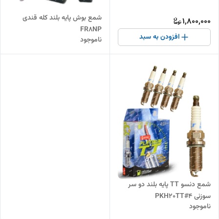
شمع بوش پایه بلند کله قندی
1,800,000
FR8NP
افزودن به سبد
ناموجود
شمع دنسو TT پایه بلند دو سر
سوزنی PKH20TT#4
ناموجود