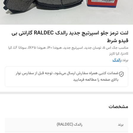
لنت ترمز جلو اسپرتیچ جدید رالدک RALDEC گارانتی بی
قیدو شرط
مناسب جک اس 5، توسان جدید، اسپرتیج جدید، هیوندا I40، هیوندا IX35، سوناتا LF، کیا
کادنزا، کیا کارنز
برند:
رالدک
ضمانت کتبی همراه سفارش ارسال می‌شود، توجه قبل از سفارس نوار
بالای صفحه را مطالعه فرمایید
مشخصات
برند
رالدک (RALDEC)