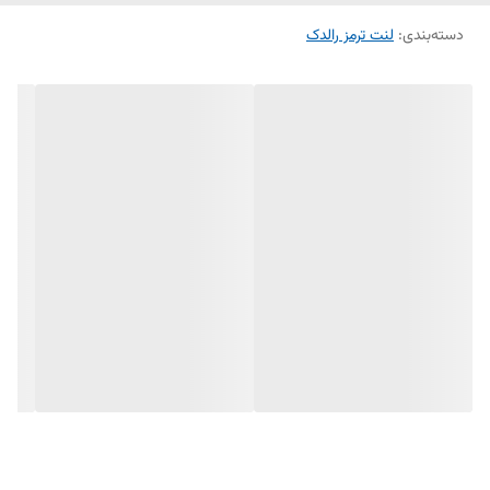
دارای گارانتی بی قید و شرط
دسته‌بندی
:
مناسب برای: خودرو
لنت ترمز رالدک