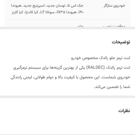
خودروی سازگار
جک اس 5، توسان جدید، اسپرتیج جدید، هیوندا
I40، هیوندا IX35، سوناتا LF، کیا کادنزا، کیا کارنز
موقعیت نصب
جلو
نوع سیستم ترمز
دیسکی
توضیحات
تولید کننده
شرکت پارسیان قطعه سپهر تولید کننده انواع لنت
لنت ترمز جلو رالدک مخصوص خودرو
خودرو های سواری و سنگین
لنت ترمز رالدک (RALDEC) یکی از بهترین گزینه‌ها برای سیستم ترمزگیری
استاندارد
دارای استاندارد ملی ایران
خودروی شماست. این محصول با کیفیت بالا و دوام طولانی، ایمنی رانندگی
شما را تضمین می‌کند.
ویژگی‌های کلیدی
فاقد آزبست، مقاوم در برابر حرارت، بدون صدا،
ویژگی‌های محصول:
ترمز گیری نرم و ایمن
ترمزگیری قدرتمند و بدون صدا
نظرات
مقاومت بالا در برابر حرارت
عمر مفید بالا