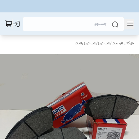
بازرگانی اتو یدک
/
لنت ترمز
/
لنت ترمز رالدک