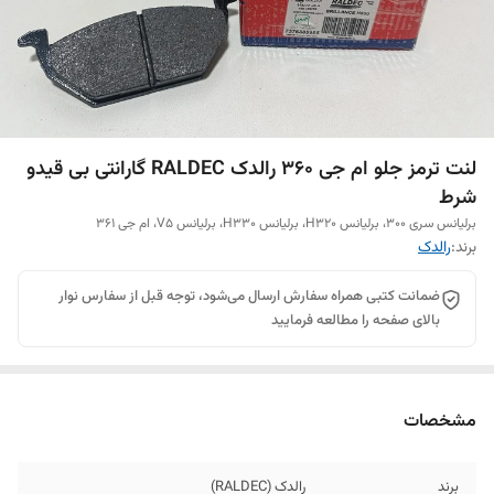
لنت ترمز جلو ام جی 360 رالدک RALDEC گارانتی بی قیدو
شرط
برلیانس سری 300، برلیانس H320، برلیانس H330، برلیانس V5، ام جی 361
برند:
رالدک
ضمانت کتبی همراه سفارش ارسال می‌شود، توجه قبل از سفارس نوار
بالای صفحه را مطالعه فرمایید
مشخصات
برند
رالدک (RALDEC)