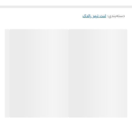
دارای گارانتی بی قید و شرط
دسته‌بندی
:
مناسب برای: خودرو
لنت ترمز رالدک