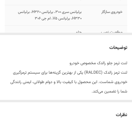
خودروی سازگار
برلیانس سری 300، برلیانس H320، برلیانس
H330، برلیانس V5، ام جی 306
موقعیت نصب
جلو
نوع سیستم ترمز
دیسکی
توضیحات
تولید کننده
شرکت پارسیان قطعه سپهر تولید کننده انواع لنت
لنت ترمز جلو رالدک مخصوص خودرو
خودرو های سواری و سنگین
لنت ترمز رالدک (RALDEC) یکی از بهترین گزینه‌ها برای سیستم ترمزگیری
استاندارد
دارای استاندارد ملی ایران
خودروی شماست. این محصول با کیفیت بالا و دوام طولانی، ایمنی رانندگی
شما را تضمین می‌کند.
ویژگی‌های کلیدی
فاقد آزبست، مقاوم در برابر حرارت، بدون صدا،
ویژگی‌های محصول:
ترمز گیری نرم و ایمن
ترمزگیری قدرتمند و بدون صدا
نظرات
مقاومت بالا در برابر حرارت
عمر مفید بالا