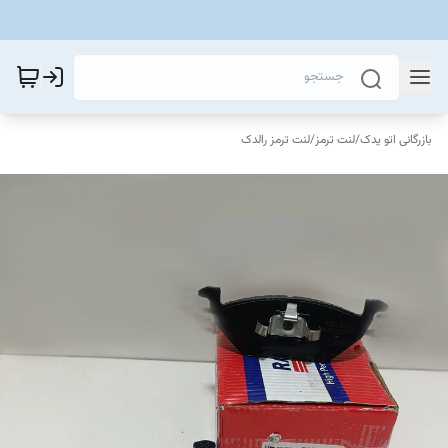
بازرگانی اتو یدک
/
لنت ترمز
/
لنت ترمز رالدک