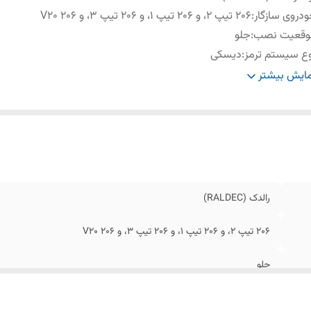
دروی سازگار
:
206 تیپ 2، و 206 تیپ 1، و 206 تیپ 3، و 206 V20
وقعیت نصب
:
جلو
ع سیستم ترمز
:
دیسکی
لید
شرکت پارسیان قطعه سپهر تولید کننده انواع لنت خودرو های س
ایش بیشتر
نده
:
سنگین
تاندارد
:
دارای استاندارد ملی ایران
ژگی‌های
فاقد آزبست، مقاوم در برابر حرارت، بدون صدا، ترمز گیری ن
یدی
:
ایمن
رالدک (RALDEC)
206 تیپ 2، و 206 تیپ 1، و 206 تیپ 3، و 206 V20
جلو
دیسکی