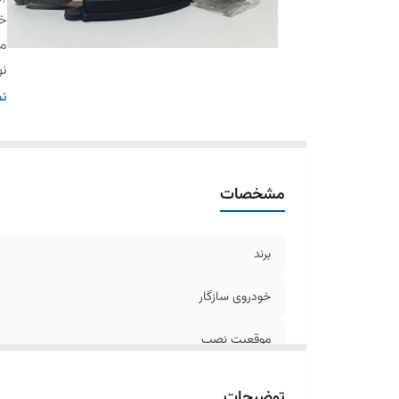
خو
م
نو
تو
نم
کن
اس
وی
مشخصات
کل
برند
خودروی سازگار
موقعیت نصب
نوع سیستم ترمز
توضیحات