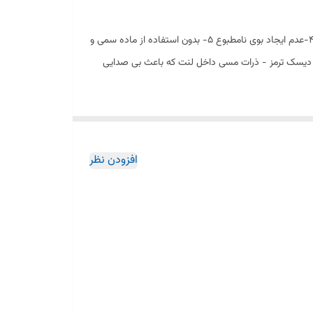
سنگین
1-كيفيت بالای ترمزگیری طول عمر و قابلیت عملکرد بالا ۲-فاقد هرگونه نویز و صدا 3-مقاومت بالا در برابر حرارت و فشار ناشی از ترمزگیری مداوم 4-عدم ایجاد بوی نامطبوع 5- بدون استفاده از ماده سمی و
رطوب) 7- عدم ایجاد هرگونه خوردگی و خش در سطح دیسک ترمز - ذرات مسی داخل لنت که باعث بی صدایی
افزودن نظر