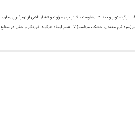
شرکت پارسیان قطعه سپهر تولید کننده انواع لنت خودرو های سواری و 
دارای استاندارد ملی ایران
سرطان زای آزبست 6-مناسب برای شرایط گوناگون آب و هوایی(سرد،گرم معتدل، خشک، م
فاقد آزبست، مقاوم در برابر حرارت، بدون صدا، ترمز گیری نرم و ایمن