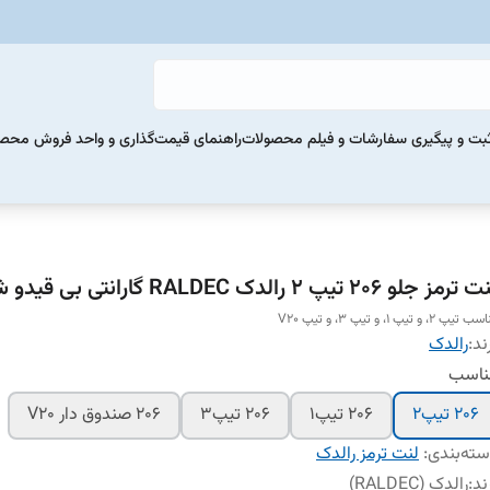
بت و پیگیری سفارشات و فیلم محصولات
راهنمای قیمت‌گذاری و واحد فروش محص
رمز جلو 206 تیپ 2 رالدک RALDEC گارانتی بی قیدو شرط
تیپ 2، و تیپ 1، و تیپ 3، و تیپ V20
ند:
رالدک
ناسب
206 تیپ2
206 تیپ1
206 تیپ3
206 صندوق دار V20
ته‌بندی
:
لنت ترمز رالدک
ند
:
رالدک (RALDEC)