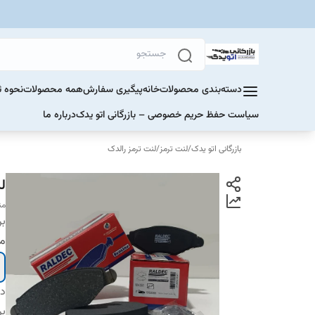
دسته‌بندی محصولات
خانه
پیگیری سفارش
همه محصولات
نحوه ث
سیاست حفظ حریم خصوصی – بازرگانی اتو یدک
درباره ما
بازرگانی اتو یدک
/
لنت ترمز
/
لنت ترمز رالدک
لنت ت
مناسب 
بر
م
دس
بر