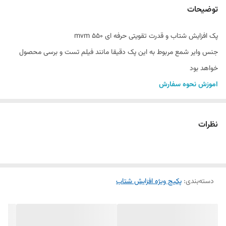
توضیحات
پک افزایش شتاب و قدرت تقویتی حرفه ای mvm 550
جنس وایر شمع مربوط به این پک دقیقا مانند فیلم تست و برسی محصول
خواهد بود
اموزش نحوه سفارش
خریدار گرامی با کلیک کردن بر روی متن محصول فیلم تست برسی محصول
را نماید
نظرات
شمع انجیکا سوزنی ایریدیوم 6418 BKR6E-IX
شمع هیوندایی سوزنی ایریدیوم 2741023700
شمع دنسو سوزنی ایریدیوم IK20
دسته‌بندی
:
شمع انجیکا سوزنی پلاتینیوم BKR6EGP-7092
پکیج ویژه افزایش شتاب
معرفی محصول: پک افزایش شتاب و قدرت
شمع خودرو چیست؟