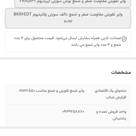
وایر تقویتی مقاومت صفر و شمع بوش سوزنی ایریدیوم FR8DI30
وایر تقویتی مقاومت صفر و شمع دالف سوزنی پلاتینیوم BKR6EDT
7092
ضمانت کتبی همراه سفارش ارسال می‌شود. قیمت محصول برای 4 عدد
شمع و 4 عدد وایر شمع می باشد
مشخصات
متحوای پک اقتصادی
وایر شمع تقویتی و شمع مناسب mvm 550
افزایش شتاب
واحد فروش عمده و
09149258870
پشتیبانی