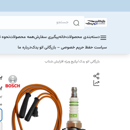
دسته‌بندی محصولات
خانه
پیگیری سفارش
همه محصولات
نحوه ث
سیاست حفظ حریم خصوصی – بازرگانی اتو یدک
درباره ما
بازرگانی اتو یدک
/
پکیج ویژه افزایش شتاب
پ
پر
بر
مح