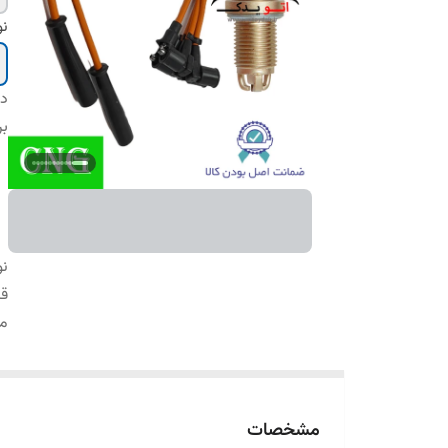
ن
دس
بر
نو
ق
من
مشخصات