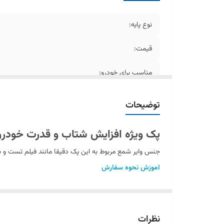
نوع پایه:
قیمت:
مناسب برای خودرو:
توضیحات
پک ویژه افزایش شتاب و قدرت خودروها
جنس وایر شمع مربوط به این پک دقیقا مانند فیلم تست و
اموزش نحوه سفارش
خریدار گرامی با کلیک کردن بر روی متن محصول فیلم تس
شمع بوش روسیه سه پلاتین
شمع بوش روسیه دو پلاتین
نظرات