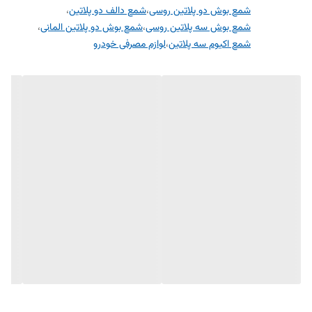
شمع اکیوم سه پلاتین
شمع بوش دو پلاتین روسی
،
شمع دالف دو پلاتین
،
شمع بوش سه پلاتین روسی
،
شمع بوش دو پلاتین المانی
،
شمع اکیوم دو پلاتین
شمع اکیوم سه پلاتین
،
لوازم مصرفی خودرو
شمع انجیکا دو پلاتین
شمع دالف دو پلاتین
معرفی محصول: پک افزایش شتاب و قدرت
شمع خودرو چیست؟
شمع خودرو یکی از اجزای حیاتی موتور است که وظیفه جرقه‌زنی و اشتعال
مخلوط هوا و سوخت در سیلندر را بر عهده دارد. این قطعه کوچک ولی مهم،
تاثیر زیادی بر عملکرد و کارایی موتور دارد. انواع مختلفی از شمع‌ها وجود دارد
که هر کدام ویژگی‌ها و مزایای خاص خود را دارند:
شمع نیکلی: مناسب برای خودروهای معمولی و استفاده روزمره.
شمع پلاتینیومی: دارای الکترود پلاتینیومی که طول عمر بیشتری دارد و عملکرد
بهتری در دماهای بالا ارائه می‌دهد.
شمع ایریدیومی: پیشرفته‌ترین نوع شمع‌ها با عمر طولانی و عملکرد بسیار عالی