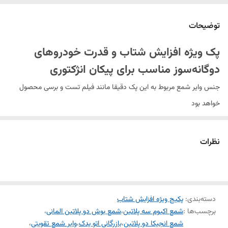
توضیحات
پک ویژه افزایش شتاب و قدرت خودروهای
دوگانه‌سوز مناسب برای پیکان انژکتوری
جنس وایر شمع مربوط به این پک دقیقا مانند فیلم تست و برسی محصول
خواهد بود
اموزش نحوه سفارش
خریدار گرامی با کلیک کردن بر روی متن محصول فیلم تست برسی محصول
نظرات
را نماید
شمع بوش روسیه سه پلاتین
شمع بوش روسیه دو پلاتین
دسته‌بندی
:
پکیج ویژه افزایش شتاب
شمع بوش المان سه پلاتین
برچسب‌ها :
شمع اکیوم سه پلاتین
،
شمع بوش دو پلاتین المانی
،
شمع بوش المان دو پلاتین
شمع انجیکا دو پلاتین
،
بازرگانی اتو یدک
،
وایر شمع تقویتی
،