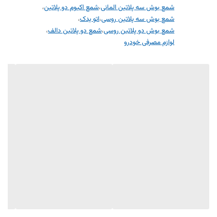
شمع اکیوم سه پلاتین
شمع بوش سه پلاتین المانی
،
شمع اکیوم دو پلاتین
،
شمع بوش سه پلاتین روسی
،
اتو یدک
،
شمع اکیوم دو پلاتین
شمع بوش دو پلاتین روسی
،
شمع دو پلاتین دالف
،
شمع انجیکا دو پلاتین
لوازم مصرفی خودرو
شمع دالف دو پلاتین
معرفی محصول: پک افزایش شتاب و قدرت
شمع خودرو چیست؟
شمع خودرو یکی از اجزای حیاتی موتور است که وظیفه جرقه‌زنی و اشتعال
مخلوط هوا و سوخت در سیلندر را بر عهده دارد. این قطعه کوچک ولی مهم،
تاثیر زیادی بر عملکرد و کارایی موتور دارد. انواع مختلفی از شمع‌ها وجود دارد
که هر کدام ویژگی‌ها و مزایای خاص خود را دارند:
شمع نیکلی: مناسب برای خودروهای معمولی و استفاده روزمره.
شمع پلاتینیومی: دارای الکترود پلاتینیومی که طول عمر بیشتری دارد و عملکرد
بهتری در دماهای بالا ارائه می‌دهد.
شمع ایریدیومی: پیشرفته‌ترین نوع شمع‌ها با عمر طولانی و عملکرد بسیار عالی