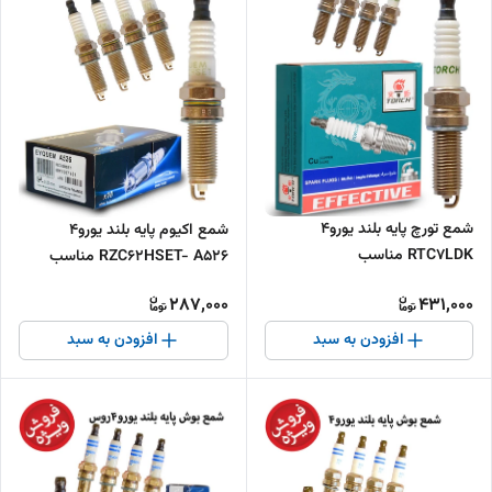
شمع تورچ پایه بلند یورو4
شمع اکیوم پایه بلند یورو4
RTC7LDK مناسب
RZC62HSET- A526 مناسب
287,000
431,000
افزودن به سبد
افزودن به سبد