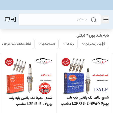
پایه بلند یورو4 نیکلی
پربازدیدترین
برندها
دسته‌بندی
فقط محصولات موجود
شمع دالف تک پلاتین پایه بلند
شمع انجیکا تک پلاتین پایه بلند
یورو4 LZKR6B-E-94937 مناسب
یورو4 LZR6B-E10 مناسب