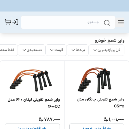
وایر شمع خودرو
پربازدیدترین
برندها
قیمت
دسته‌بندی
فقط محصو
وایر شمع تقویتی چانگان مدل
وایر شمع تقویتی لیفان 620 مدل
CS35
1600CC
787,000
1,001,000
افزودن به سبد
افزودن به سبد