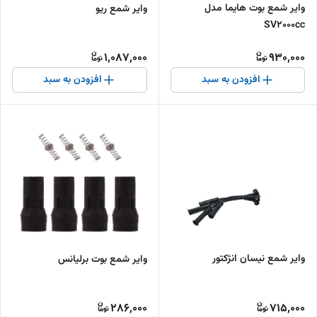
وایر شمع بوت هایما مدل
وایر شمع ریو
SV2000cc
1,087,000
930,000
افزودن به سبد
افزودن به سبد
وایر شمع نیسان انژکتور
وایر شمع بوت برلیانس
286,000
715,000