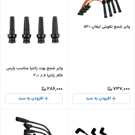
وایر شمع تقویتی لیفان 520
وایر شمع بوت زانتیا مناسب پارس
elx, زانتیا 1.8, 2.0
286,000
737,000
افزودن به سبد
افزودن به سبد