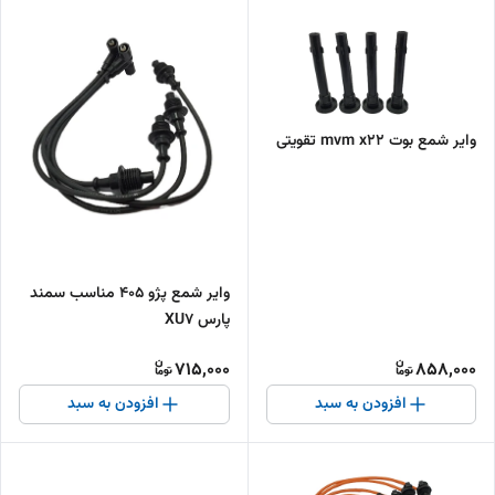
وایر شمع بوت mvm x22 تقویتی
وایر شمع پژو 405 مناسب سمند
پارس XU7
715,000
858,000
افزودن به سبد
افزودن به سبد