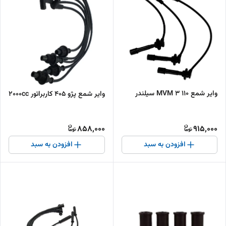
وایر شمع 110 MVM 3 سیلندر
وایر شمع پژو 405 کاربراتور 2000cc
858,000
915,000
افزودن به سبد
افزودن به سبد