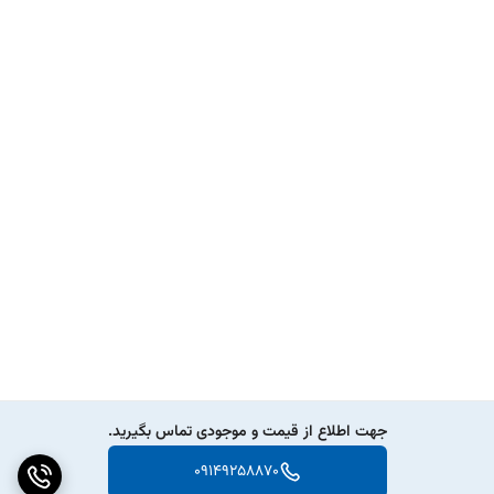
جهت اطلاع از قیمت و موجودی تماس بگیرید.
09149258870