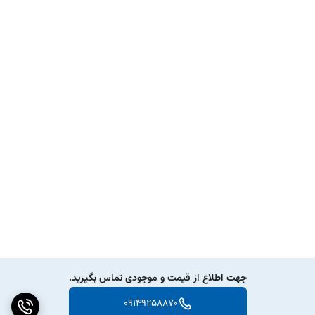
جهت اطلاع از قیمت و موجودی تماس بگیرید.
09149258870