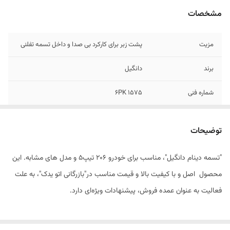
مشخصات
مزیت
پشت زبر برای کارکرد بی صدا و داخل تسمه تفلنی
برند
دانگیل
شماره فنی
6PK 1575
گارانتی
دارد
توضیحات
واحد فروش عمده
09149258870
"تسمه دینام دانگیل"، مناسب برای خودرو 206 تیپ5 و مدل های مشابه. این
مناسب برای خودرو
206 تیپ 5, 207, رانا, پارس tu5, کراسH30
محصول اصل و با کیفیت بالا و قیمت مناسب در"بازرگانی اتو یدک"، به علت
فعالیت به عنوان عمده فروش، پیشنهادات ویژه‌ای دارد.