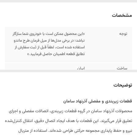
مشخصات
توجه
«این محصول ممکن است با خودروی شما سازگار
نباشد؛ در برخی مدل‌ها از میل فرمان طرح ماندو
استفاده شده است، لطفاً قبل از ثبت سفارش از
تطابق قطعه اطمینان حاصل فرمایید.»
ساخت
ایران
مزیت
ساخته شده با بهترین متریال و استفاده از گریس
توضیحات
و کائچو عالی برای عمر بیشتر و ساپورت بازه دمایی
وسیع تر .
قطعات زیر‌بندی و مفصلی آذرنهاد سامان
اصالت
داره شناسه کالا و شماره استاندارد
محصولات آذرنهاد سامان در گروه قطعات زیر‌بندی، اتصالات مفصلی و اجزای
تعلیق قرار می‌گیرند. این قطعات با هدف ایجاد اتصال دقیق، انتقال کنترل‌شده
نیرو و حفظ پایداری مجموعه حرکتی طراحی شده‌اند. استفاده از متریال