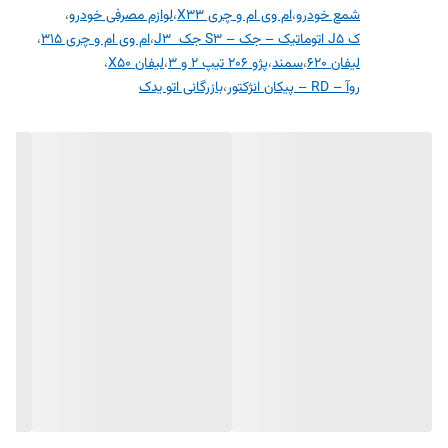
شمع خودرو
،
ام وی ام و چری X33
،
لوازم مصرفی خودرو
،
ک J5 اتوماتیک – جک – S3 جک J3
،
ام وی ام و چری 315
،
لیفان 620
،
سمند
،
پژو 206 تیپ 2 و 3
،
لیفان X50
،
روآ – RD – پیکان انژکتور
،
بازرگانی اتو یدک