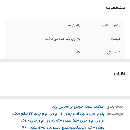
مشخصات
جنس الکترود
پلاتینیوم
قیمت:
به ازای یک عدد می باشد.
کد حرارتی:
20
نوع پایه:
پایه کوتاه
نظرات
دسته‌بندی
:
انتخاب شمع خودرو بر اساس برند
برچسب‌ها :
پژو پارس
،
ام وی ام و چری 110
،
ام وی ام و چری X22
،
اتو یدک
،
ام وی ام و چری 550
،
لیفان 820
،
ام وی ام و چری 530
،
لیفان 520
،
L90ساندرو
،
شمع دنسو
،
پژو 405
،
لیفان X60
،