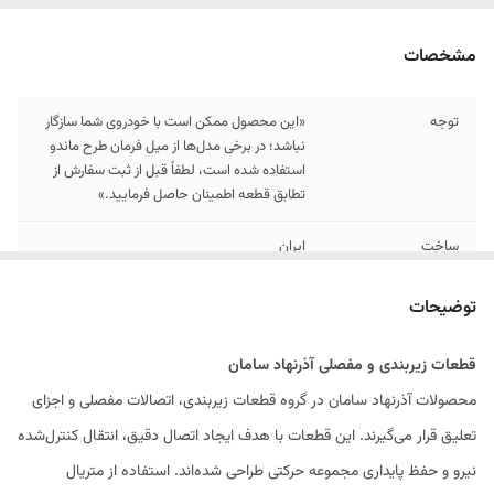
مشخصات
توجه
«این محصول ممکن است با خودروی شما سازگار
نباشد؛ در برخی مدل‌ها از میل فرمان طرح ماندو
استفاده شده است، لطفاً قبل از ثبت سفارش از
تطابق قطعه اطمینان حاصل فرمایید.»
ساخت
ایران
مزیت
ساخته شده با بهترین متریال و استفاده از گریس
توضیحات
و کائچو عالی برای عمر بیشتر و ساپورت بازه دمایی
وسیع تر .
قطعات زیر‌بندی و مفصلی آذرنهاد سامان
اصالت
داره شناسه کالا و شماره استاندارد
محصولات آذرنهاد سامان در گروه قطعات زیر‌بندی، اتصالات مفصلی و اجزای
تعلیق قرار می‌گیرند. این قطعات با هدف ایجاد اتصال دقیق، انتقال کنترل‌شده
نیرو و حفظ پایداری مجموعه حرکتی طراحی شده‌اند. استفاده از متریال