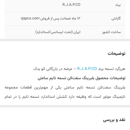
برند
R.J.A.P.CO
گارانتی
۱۲ ماه ضمانت پس از فروش rjapco.com
ساخت کشور
ایران (تحت لیسانس/استاندارد)
متریال بلبرینگ
فولاد با گرید حرارتی بالا
توضیحات
موقعیت نصب
سیستم تسمه دینام / کولر / تایمینگ
هرزگرد تسمه برند
R.J.A.P.CO
– عرضه در بازرگانی اتو یدک
اصالت
دارای هولوگرام و کد رهگیری اصالت
توضیحات محصول بلبرینگ سفت‌کن تسمه تایم ساعتی
ارتباط با پشتیبانی
0۹۱۴۹۲۵۸۸۷۰
بلبرینگ سفت‌کن تسمه تایم ساعتی یکی از مهم‌ترین قطعات مجموعه
تایمینگ موتور است که وظیفه دارد کشش استاندارد تسمه تایم را در تمام
روش ارسال
ارسال ایمن به سراسر کشور
شرایط کاری موتور حفظ کند. عملکرد صحیح این قطعه باعث می‌شود تسمه
تایم بدون لرزش، انحراف یا شل شدن روی پولی‌ها حرکت کند و زمان‌بندی باز و
نقد و بررسی
بسته شدن سوپاپ‌ها با دقت کامل انجام شود. خرابی یا فرسودگی بلبرینگ