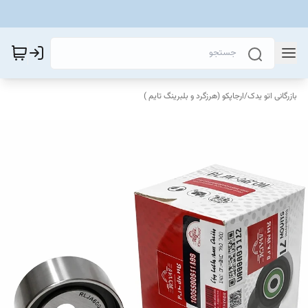
بازرگانی اتو یدک
/
ارجاپکو (هرزگرد و بلبرینگ تایم )