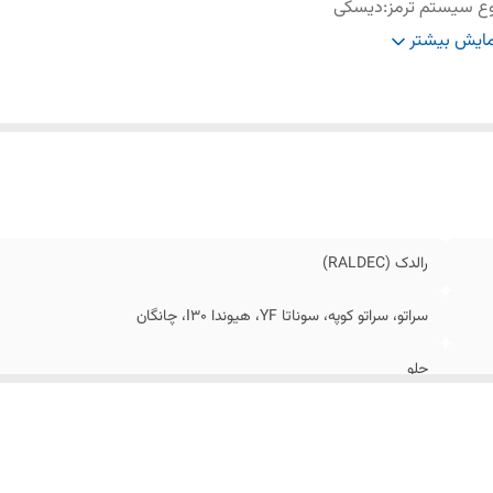
ع سیستم ترمز
:
دیسکی
لید
شرکت پارسیان قطعه سپهر تولید کننده انواع لنت خودرو های س
ایش بیشتر
نده
:
سنگین
تاندارد
:
دارای استاندارد ملی ایران
ژگی‌های
فاقد آزبست، مقاوم در برابر حرارت، بدون صدا، ترمز گیری ن
یدی
:
ایمن
رالدک (RALDEC)
سراتو، سراتو کوپه، سوناتا YF، هیوندا I30، چانگان
جلو
دیسکی
شرکت پارسیان قطعه سپهر تولید کننده انواع لنت خودرو های سواری و 