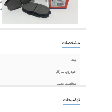
نو
تو
نم
کن
اس
وی
کل
مشخصات
برند
خودروی سازگار
موقعیت نصب
نوع سیستم ترمز
توضیحات
تولید کننده