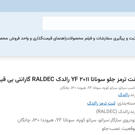
بت و پیگیری سفارشات و فیلم محصولات
راهنمای قیمت‌گذاری و واحد فروش محص
 ترمز جلو سوناتا YF 2011 رالدک RALDEC گارانتی بی قیدو شرط
سب سراتو، سراتو کوپه، سوناتا YF، هیوندا I30، چانگان
ند:
رالدک
ته‌بندی
:
لنت ترمز رالدک
ند
:
رالدک (RALDEC)
دروی سازگار
:
سراتو، سراتو کوپه، سوناتا YF، هیوندا I30، چانگان
وقعیت نصب
:
جلو