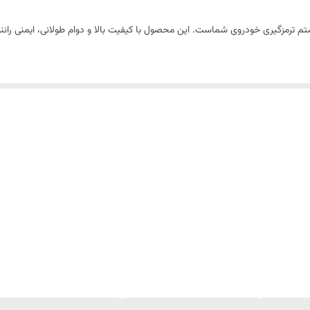
دارای استاندارد ملی ایران
فاقد آزبست، مقاوم در برابر حرارت، بدون صدا، ترمز گیری نرم و ایمن