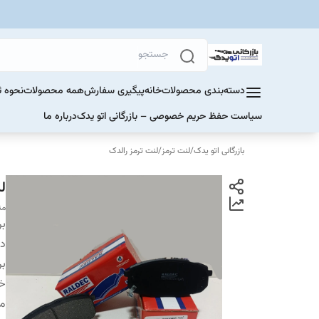
دسته‌بندی محصولات
خانه
پیگیری سفارش
همه محصولات
نحوه ث
سیاست حفظ حریم خصوصی – بازرگانی اتو یدک
درباره ما
بازرگانی اتو یدک
/
لنت ترمز
/
لنت ترمز رالدک
لنت
منا
بر
دس
بر
خو
م