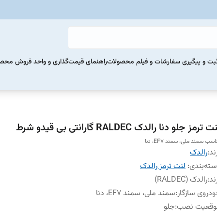
بت و پیگیری سفارشات و فیلم محصولات
راهنمای قیمت‌گذاری و واحد فروش محص
 ترمز جلو دنا رالدک RALDEC گارانتی بی قیدو شرط
اسب سمند ملی، سمند EF7، دنا
ند:
رالدک
ته‌بندی
:
لنت ترمز رالدک
ند
:
رالدک (RALDEC)
دروی سازگار
:
سمند ملی، سمند EF7، دنا
وقعیت نصب
:
جلو