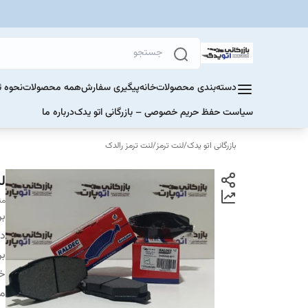
دسته‌بندی محصولات
خانه
پیگیری سفارش
همه محصولات
نحوه ث
سیاست حفظ حریم خصوصی – بازرگانی اتو یدک
درباره ما
بازرگانی اتو یدک
/
لنت ترمز
/
لنت ترمز رالدک
لنت
من
بر
دس
بر
خو
م