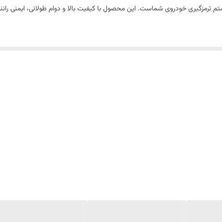
دارای استاندارد ملی ایران
فاقد آزبست، مقاوم در برابر حرارت، بدون صدا، ترمز گیری نرم و ایمن