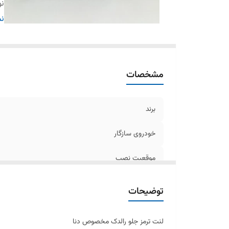
نو
تو
نم
کن
اس
وی
مشخصات
کل
برند
خودروی سازگار
موقعیت نصب
نوع سیستم ترمز
توضیحات
تولید کننده
لنت ترمز جلو رالدک مخصوص دنا