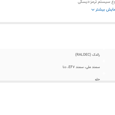
ع سیستم ترمز
:
دیسکی
لید
شرکت پارسیان قطعه سپهر تولید کننده انواع لنت خودرو های س
ایش بیشتر
نده
:
سنگین
تاندارد
:
دارای استاندارد ملی ایران
ژگی‌های
فاقد آزبست، مقاوم در برابر حرارت، بدون صدا، ترمز گیری ن
یدی
:
ایمن
رالدک (RALDEC)
سمند ملی، سمند EF7، دنا
جلو
دیسکی
شرکت پارسیان قطعه سپهر تولید کننده انواع لنت خودرو های سواری و 