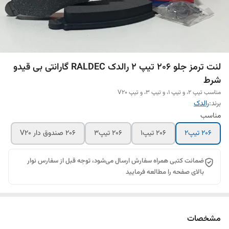
لنت ترمز جلو 206 تیپ 2 رالدک RALDEC گارانتی بی قیدو
شرط
مناسب تیپ 2، و تیپ 1، و تیپ 3، و تیپ V20
برند:
رالدک
مناسب
206 تیپ2
206 تیپ1
206 تیپ3
206 صندوق دار V20
ضمانت کتبی همراه سفارش ارسال می‌شود، توجه قبل از سفارس نوار
بالای صفحه را مطالعه فرمایید
مشخصات