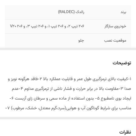
برند
رالدک (RALDEC)
خودروی سازگار
206 تیپ 2، و 206 تیپ 1، و 206 تیپ 3، و 206 V20
موقعیت نصب
جلو
نوع سیستم ترمز
دیسکی
توضیحات
تولید کننده
شرکت پارسیان قطعه سپهر تولید کننده انواع لنت
خودرو های سواری و سنگین
1-كيفيت بالای ترمزگیری طول عمر و قابلیت عملکرد بالا ۲-فاقد هرگونه نویز و
صدا 3-مقاومت بالا در برابر حرارت و فشار ناشی از ترمزگیری مداوم 4-عدم
استاندارد
دارای استاندارد ملی ایران
ایجاد بوی نامطبوع 5- بدون استفاده از ماده سمی و سرطان زای آزبست 6-
ویژگی‌های کلیدی
فاقد آزبست، مقاوم در برابر حرارت، بدون صدا،
مناسب برای شرایط گوناگون آب و هوایی(سرد،گرم معتدل، خشک، مرطوب) 7-
ترمز گیری نرم و ایمن
عدم ایجاد هرگونه خوردگی و خش در سطح دیسک ترمز - ذرات مسی داخل
لنت که باعث بی صدایی ترمز و مقاومت ترمزگیری میشود ۸ -جنس و کیفیت
نظرات