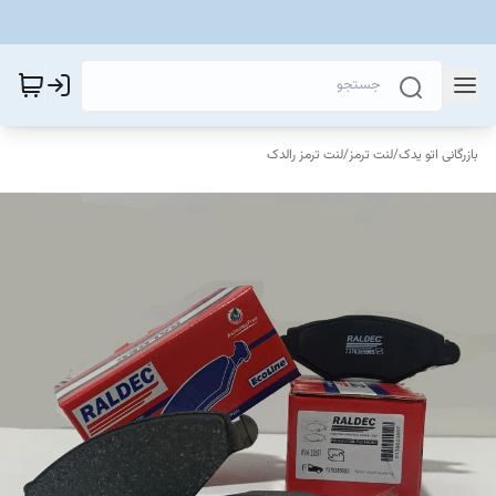
بازرگانی اتو یدک
/
لنت ترمز
/
لنت ترمز رالدک