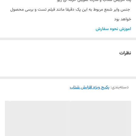
جنس وایر شمع مربوط به این پک دقیقا مانند فیلم تست و برسی محصول
خواهد بود
اموزش نحوه سفارش
خریدار گرامی با کلیک کردن بر روی متن محصول می توانید فیلم تست
برسی محصول را مشاهد نماید
نظرات
شمع انجیکا سوزنی پلاتینیوم BKR6EGP-7092
شمع انجیکا سوزنی ایریدیوم 6418 BKR6E-IX
شمع هیوندایی سوزنی ایریدیوم 2741023700
شمع دنسو سوزنی ایریدیوم IK20
دسته‌بندی
:
پکیج ویژه افزایش شتاب
تفاوت وایر شمع استاندارد با وایر شمع تقویتی گاردین
معرفی محصول: پک افزایش شتاب و قدرت
شمع خودرو چیست؟
شمع خودرو یکی از اجزای حیاتی موتور است که وظیفه جرقه‌زنی و اشتعال
مخلوط هوا و سوخت در سیلندر را بر عهده دارد. این قطعه کوچک ولی مهم،