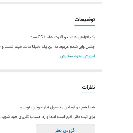
توضیحات
پک افزایش شتاب و قدرت هایما 2000CC
جنس وایر شمع مربوط به این پک دقیقا مانند فیلم تست و
اموزش نحوه سفارش
خریدار گرامی با کلیک کردن بر روی متن محصول فیلم تس
شمع انجیکا پایه بلند سوزنی 5018
شمع انجیکا پایه بلند سوزنی ایریدیوم
نظرات
شمع موبیس هیوندایی پایه بلند سوزنی ایردیوم
معرفی محصول: پک افزایش شتاب و قدرت
شما هم درباره این محصول نظر خود را بنویسید.
شمع خودرو چیست؟
برای ثبت نظر، لازم است ابتدا وارد حساب کاربری خود شوید.
شمع خودرو یکی از اجزای حیاتی موتور است که وظیفه جرقه‌زنی
افزودن نظر
مختلفی از شمع‌ها وجود دارد که هر کدام ویژگی‌ها و مزایای 