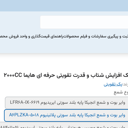
بت و پیگیری سفارشات و فیلم محصولات
راهنمای قیمت‌گذاری و واحد فروش محص
 افزایش شتاب و قدرت تقویتی حرفه ای هایما 2000CC
ند:
پک تقویتی
وع شمع
وایر بوت و شمع انجیکا پایه بلند سوزنی ایریدیوم LFR6A-IX-6619
وایر بوت و شمع انجیکا پایه بلند سوزنی پلاتینیوم A6PLZKA-5018
وایر بوت و شمع موبیس هیوندایی پایه بلند سوزنی ایریدیوم 1884011051