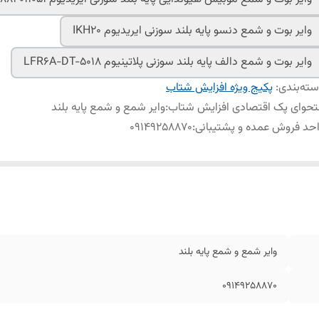
وایر بوت و شمع دنسو پایه بلند سوزنی ایریدیوم IKH20
وایر بوت و شمع دالف پایه بلند سوزنی پلاتینیوم LFR6A-DT-5018
ته‌بندی
:
پکیج ویژه افزایش شتاب
حوای پک اقتصادی افزایش شتاب
:
وایر شمع و شمع پایه بلند
حد فروش عمده و پشتیبانی
:
09149258870
وایر شمع و شمع پایه بلند
09149258870