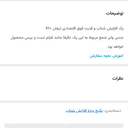
توضیحات
پک افزایش شتاب و قدرت فوق اقتصادی لیفان X60
جنس وایر شمع مربوط به این پک دقیقا مانند فیلم تست و برسی محصول
خواهد بود
اموزش نحوه سفارش
خریدار گرامی با کلیک کردن بر روی متن محصول می توانید فیلم تست
برسی محصول را مشاهد نماید
نظرات
شمع بوش تک پلاتین FR7DC+8 روسیه
شمع بوش تک پلاتین FR7DC-777 المانی
شمع بوش تک پلاتین FR7DC9 سیتروین
دسته‌بندی
:
پکیج ویژه افزایش شتاب
شمع اکیوم تک پلاتین RFN58LZ-A7
شمع دنسو تک پلاتین K20PR-U