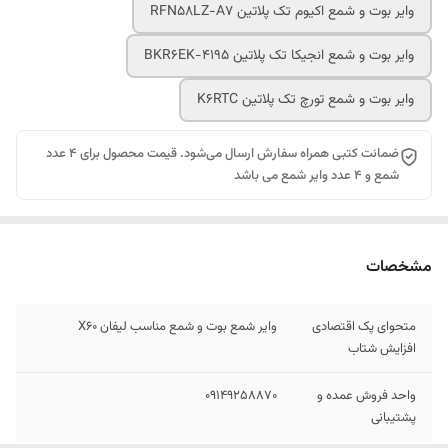
وایر بوت و شمع اکیوم تک پلاتین RFN58LZ-A7
وایر بوت و شمع انجیکا تک پلاتین BKR6EK-4195
وایر بوت و شمع تورچ تک پلاتین K6RTC
ضمانت کتبی همراه سفارش ارسال می‌شود. قیمت محصول برای 4 عدد
شمع و 4 عدد وایر شمع می باشد
مشخصات
متحوای پک اقتصادی
وایر شمع بوت و شمع مناسب لیفان X60
افزایش شتاب
واحد فروش عمده و
09149258870
پشتیبانی