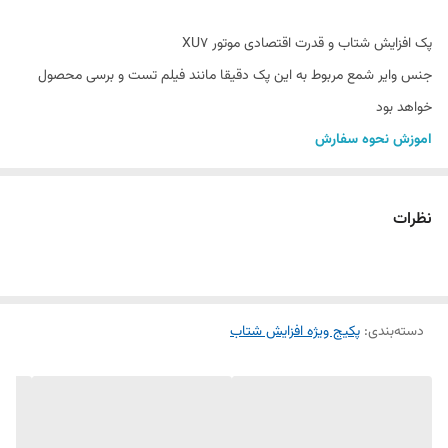
پک افزایش شتاب و قدرت اقتصادی موتور XU7
جنس وایر شمع مربوط به این پک دقیقا مانند فیلم تست و برسی محصول
خواهد بود
اموزش نحوه سفارش
خریدار گرامی با کلیک کردن بر روی متن محصول فیلم تست برسی محصول
را نماید
نظرات
شمع انجیکا سوزنی ایریدیوم 6418 BKR6E-IX
شمع هیوندایی سوزنی ایریدیوم 2741023700
شمع دنسو سوزنی ایریدیوم IK20
دسته‌بندی
:
شمع انجیکا سوزنی پلاتینیوم BKR6EGP-7092
پکیج ویژه افزایش شتاب
معرفی محصول: پک افزایش شتاب و قدرت
شمع خودرو چیست؟
شمع خودرو یکی از اجزای حیاتی موتور است که وظیفه جرقه‌زنی و اشتعال