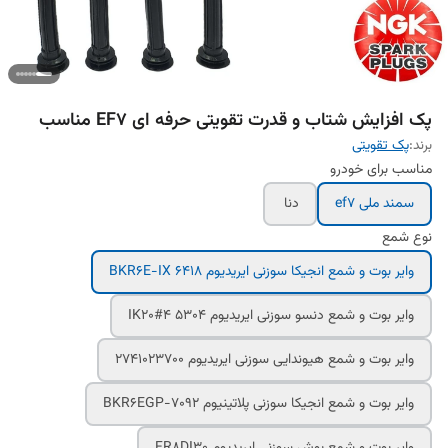
پک افزایش شتاب و قدرت تقویتی حرفه ای EF7 مناسب
برند:
پک تقویتی
مناسب برای خودرو
سمند ملی ef7
دنا
نوع شمع
وایر بوت و شمع انجیکا سوزنی ایریدیوم 6418 BKR6E-IX
وایر بوت و شمع دنسو سوزنی ایریدیوم IK20#4 5304
وایر بوت و شمع هیوندایی سوزنی ایریدیوم 2741023700
وایر بوت و شمع انجیکا سوزنی پلاتینیوم BKR6EGP-7092
وایر بوت و شمع بوش سوزنی ایریدیوم FR8DI30