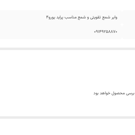
وایر شمع تقویتی و شمع مناسب پراید یورو4
09149258870
 برسی محصول خواهد بود
ید فیلم تست برسی محصول را مشاهد نماید