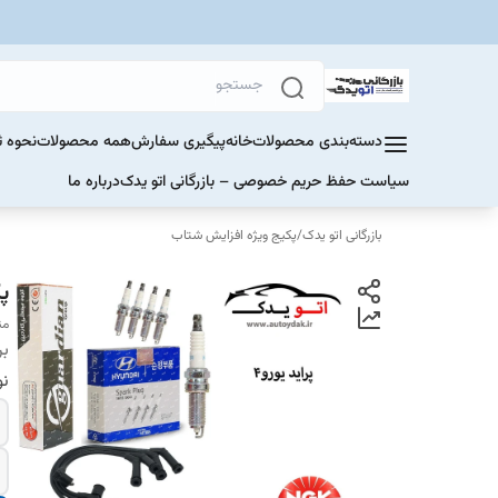
دسته‌بندی محصولات
خانه
پیگیری سفارش
همه محصولات
نحوه ث
سیاست حفظ حریم خصوصی – بازرگانی اتو یدک
درباره ما
بازرگانی اتو یدک
/
پکیج ویژه افزایش شتاب
پ
منا
بر
ن