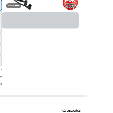
دس
مت
وا
مشخصات