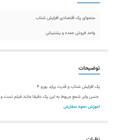
متحوای پک اقتصادی افزایش شتاب
واحد فروش عمده و پشتیبانی
توضیحات
پک افزایش شتاب و قدرت پراید یورو 4
جنس وایر شمع مربوط به این پک دقیقا مانند فیلم تست و
اموزش نحوه سفارش
خریدار گرامی با کلیک کردن بر روی متن محصول می توان
شمع پایه بلند یورو4 بوش YR7NE روسیه
شمع پایه بلند یورو4 بوش YR7NE المان
نظرات