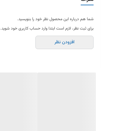
شمع پایه بلند یورو4 موبیس 1885510060هیوندایی
شمع پایه بلند یورو4 LZKR6B-94937 دالف
شما هم درباره این محصول نظر خود را بنویسید.
شمع پایه بلند یورو4 LZKR6B-94937 انجیکا جعبه ابی
برای ثبت نظر، لازم است ابتدا وارد حساب کاربری خود شوید.
شمع پایه بلند یورو4 10E انجیکا جعبه قرمز
افزودن نظر
تفاوت وایر شمع استاندارد با وایر شمع تقویتی گاردین
معرفی محصول: پک افزایش شتاب و قدرت
شمع خودرو چیست؟
شمع خودرو یکی از اجزای حیاتی موتور است که وظیفه جرقه‌زنی
مختلفی از شمع‌ها وجود دارد که هر کدام ویژگی‌ها و مزایای 
شمع نیکلی: مناسب برای خودروهای معمولی و استفاده روزم
شمع پلاتینیومی: دارای الکترود پلاتینیومی که طول عمر بیشتر
شمع ایریدیومی: پیشرفته‌ترین نوع شمع‌ها با عمر طولانی و 
شمع چند الکترودی: دارای دو الکترود که باعث افزایش کارایی 
مزایای استفاده از شمع‌های با کیفیت: