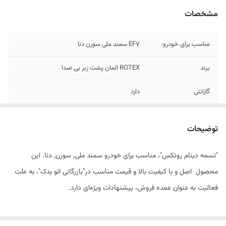
مشخصات
مناسب برای خودرو:
EF7 سمند ملی سورن دنا
برند
ROTEX المان پشت زبر بی صدا
گارانتی
دارد
شماره فنی
2364 6PK
توضیحات
توجه داشته باشید
برای دنا اتومات مناسب نیست شماره فنی نمونه
اتومات 6PK-2148
"تسمه دینام روتکس"، مناسب برای خودرو سمند ملی, سورن, دنا. این
محصول اصل و با کیفیت بالا و قیمت مناسب در"بازرگانی اتو یدک"، به علت
فعالیت به عنوان عمده فروش، پیشنهادات ویژه‌ای دارد.