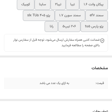
پیکان وانت 1.6
تیبا
تیبا2
ساینا
کوییک
سمند ef7
سمند سورن 1.7
پژو 405 slx TU5
پژو پارس tu5
206 تیپ5
رانا
ضمانت کتبی همراه سفارش ارسال می‌شود، توجه قبل از سفارس نوار
بالای صفحه را مطالعه فرمایید
مشخصات
قیمت:
به ازای یک عدد می باشد
توضیحات